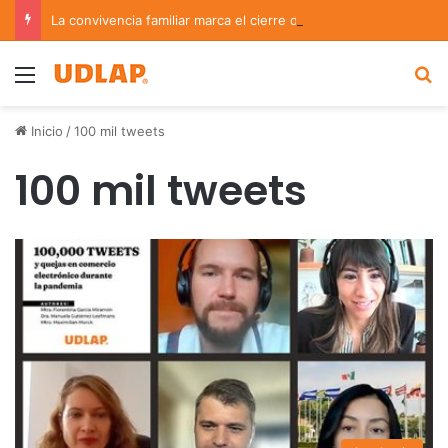
La convivencia familiar marca el cierre del Curso de Verano de Escuelas Aztecas
Menu
B
Inicio
/
100 mil tweets
100 mil tweets