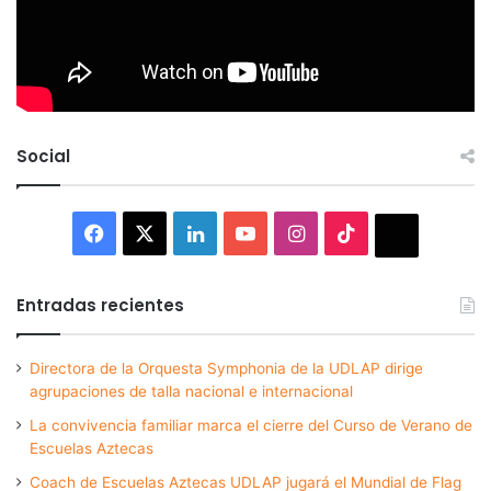
Social
Facebook
X
LinkedIn
YouTube
Instagram
TikTok
Thread
Entradas recientes
Directora de la Orquesta Symphonia de la UDLAP dirige
agrupaciones de talla nacional e internacional
La convivencia familiar marca el cierre del Curso de Verano de
Escuelas Aztecas
Coach de Escuelas Aztecas UDLAP jugará el Mundial de Flag