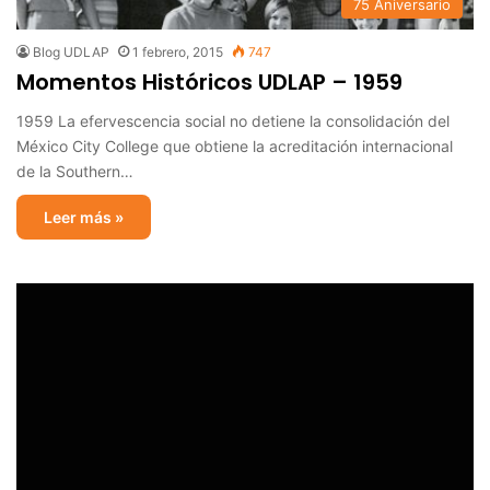
75 Aniversario
Blog UDLAP
1 febrero, 2015
747
Momentos Históricos UDLAP – 1959
1959 La efervescencia social no detiene la consolidación del
México City College que obtiene la acreditación internacional
de la Southern…
Leer más »