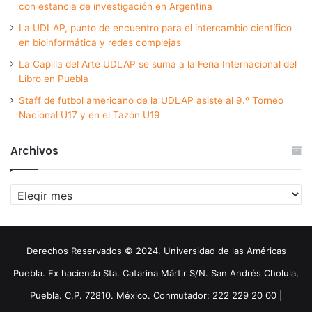
con estancia de investigación en Argentina
La UDLAP, punto de encuentro para el intercambio científico
en bioinformática y redes complejas
La Capilla del Arte UDLAP se suma a la Feria Internacional del
Libro en Puebla
Staff de futbol americano de la UDLAP asiste al 9.º Torneo
Nacional U17 y en el Tazón U19
Archivos
Archivos
Derechos Reservados © 2024. Universidad de las Américas
Puebla. Ex hacienda Sta. Catarina Mártir S/N. San Andrés Cholula,
Puebla. C.P. 72810. México. Conmutador: 222 229 20 00 |