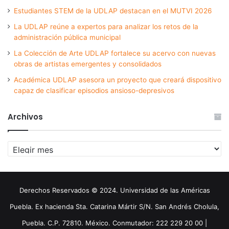
Estudiantes STEM de la UDLAP destacan en el MUTVI 2026
La UDLAP reúne a expertos para analizar los retos de la
administración pública municipal
La Colección de Arte UDLAP fortalece su acervo con nuevas
obras de artistas emergentes y consolidados
Académica UDLAP asesora un proyecto que creará dispositivo
capaz de clasificar episodios ansioso-depresivos
Archivos
Archivos
Derechos Reservados © 2024. Universidad de las Américas
Puebla. Ex hacienda Sta. Catarina Mártir S/N. San Andrés Cholula,
Puebla. C.P. 72810. México. Conmutador: 222 229 20 00 |