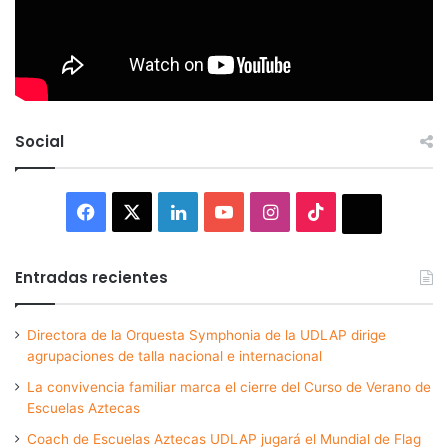
Social
Facebook
X
LinkedIn
YouTube
Instagram
TikTok
Thread
Entradas recientes
Directora de la Orquesta Symphonia de la UDLAP dirige
agrupaciones de talla nacional e internacional
La convivencia familiar marca el cierre del Curso de Verano de
Escuelas Aztecas
Coach de Escuelas Aztecas UDLAP jugará el Mundial de Flag