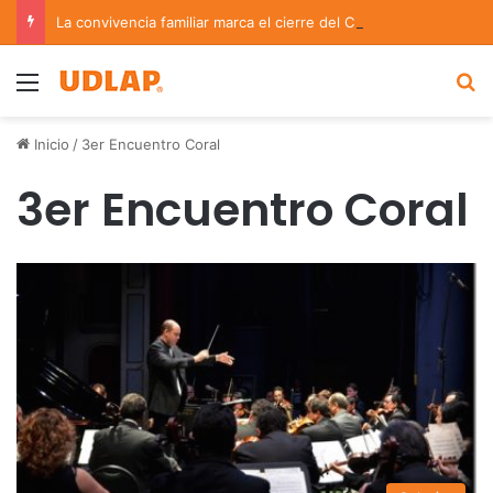
La convivencia familiar marca el cierre del Curso de Verano de Escuelas Aztecas
Menu
B
Inicio
/
3er Encuentro Coral
3er Encuentro Coral