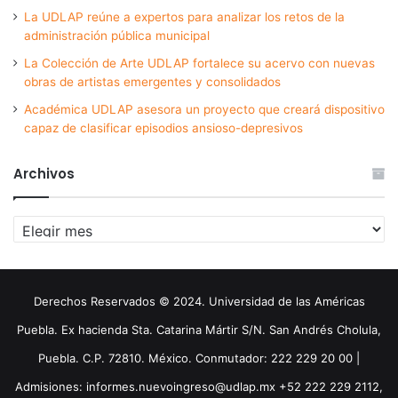
La UDLAP reúne a expertos para analizar los retos de la
administración pública municipal
La Colección de Arte UDLAP fortalece su acervo con nuevas
obras de artistas emergentes y consolidados
Académica UDLAP asesora un proyecto que creará dispositivo
capaz de clasificar episodios ansioso-depresivos
Archivos
Archivos
Derechos Reservados © 2024. Universidad de las Américas
Puebla. Ex hacienda Sta. Catarina Mártir S/N. San Andrés Cholula,
Puebla. C.P. 72810. México. Conmutador: 222 229 20 00 |
Admisiones: informes.nuevoingreso@udlap.mx +52 222 229 2112,