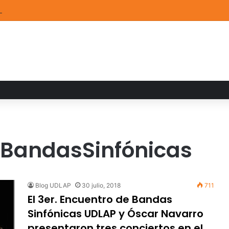
de Arte UDLAP fortalece su acervo con nuevas obras de artistas emerg
 BandasSinfónicas
Blog UDLAP
30 julio, 2018
711
El 3er. Encuentro de Bandas
Sinfónicas UDLAP y Óscar Navarro
presentaron tres conciertos en el