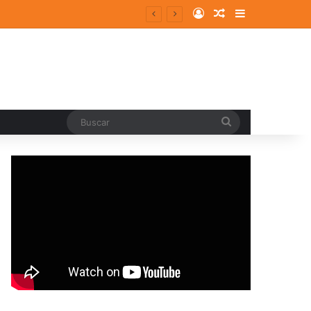
Log In
Random Article
Sidebar
entes y consolidados
Buscar