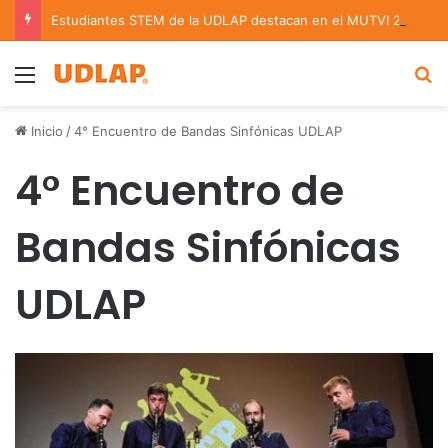
Estudiantes STEM de la UDLAP destacan en el MUTVI 2026
Menu
B
Inicio
/
4° Encuentro de Bandas Sinfónicas UDLAP
4° Encuentro de
Bandas Sinfónicas
UDLAP