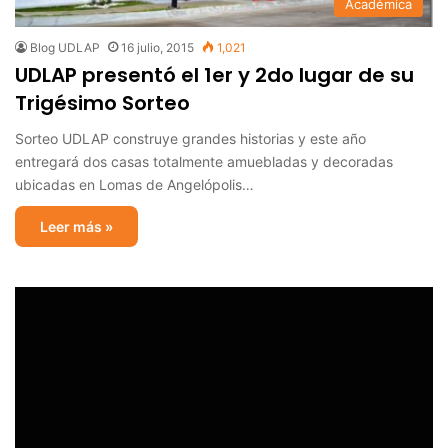
Académica
Blog UDLAP
16 julio, 2015
1,021
UDLAP presentó el 1er y 2do lugar de su
Trigésimo Sorteo
Sorteo UDLAP construye grandes historias y este año
entregará dos casas totalmente amuebladas y decoradas
ubicadas en Lomas de Angelópolis…
Leer más »