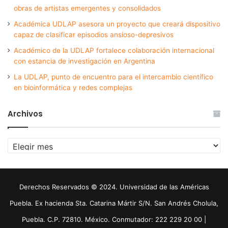
obras de artistas emergentes y consolidados
Académica UDLAP asesora un proyecto que creará dispositivo
capaz de clasificar episodios ansioso-depresivos
Académico de la UDLAP fortalece colaboración internacional
con estancia de investigación en Argentina
La UDLAP, punto de encuentro para el intercambio científico
en bioinformática y redes complejas
Archivos
Archivos
Derechos Reservados © 2024. Universidad de las Américas
Puebla. Ex hacienda Sta. Catarina Mártir S/N. San Andrés Cholula,
Puebla. C.P. 72810. México. Conmutador: 222 229 20 00 |