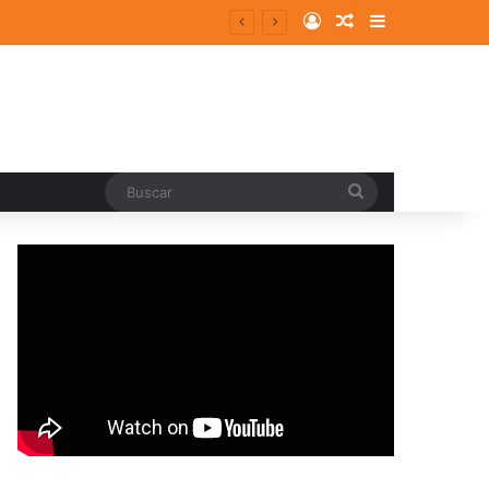
Log In
Random Article
Sidebar
Buscar