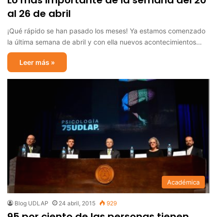
Lo más importante de la semana del 20
al 26 de abril
¡Qué rápido se han pasado los meses! Ya estamos comenzado
la última semana de abril y con ella nuevos acontecimientos…
Leer más »
Académica
Blog UDLAP
24 abril, 2015
929
95 por ciento de las personas tienen