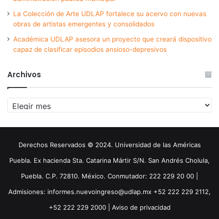
La Colección de Arte UDLAP fortalece su acervo con nuevas
obras de artistas emergentes y consolidados
Académica UDLAP asesora un proyecto que creará dispositivo
capaz de clasificar episodios ansioso-depresivos
Archivos
Archivos
Derechos Reservados © 2024. Universidad de las Américas
Puebla. Ex hacienda Sta. Catarina Mártir S/N. San Andrés Cholula,
Puebla. C.P. 72810. México. Conmutador: 222 229 20 00 |
Admisiones: informes.nuevoingreso@udlap.mx +52 222 229 2112,
+52 222 229 2000 |
Aviso de privacidad