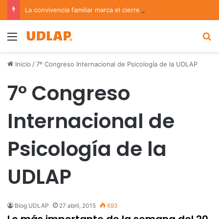
La convivencia familiar marca el cierre del Curso de Verano de Escuelas Aztecas
Menu
B
Inicio
/
7º Congreso Internacional de Psicología de la UDLAP
7º Congreso
Internacional de
Psicología de la
UDLAP
Blog UDLAP
27 abril, 2015
693