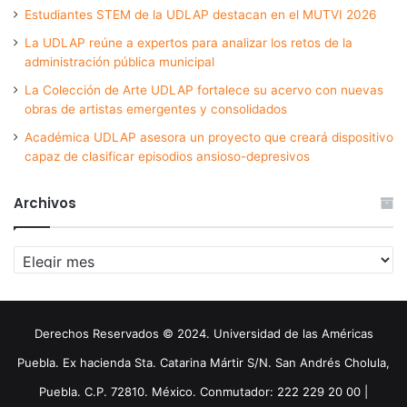
Estudiantes STEM de la UDLAP destacan en el MUTVI 2026
La UDLAP reúne a expertos para analizar los retos de la
administración pública municipal
La Colección de Arte UDLAP fortalece su acervo con nuevas
obras de artistas emergentes y consolidados
Académica UDLAP asesora un proyecto que creará dispositivo
capaz de clasificar episodios ansioso-depresivos
Archivos
Archivos
Derechos Reservados © 2024. Universidad de las Américas
Puebla. Ex hacienda Sta. Catarina Mártir S/N. San Andrés Cholula,
Puebla. C.P. 72810. México. Conmutador: 222 229 20 00 |