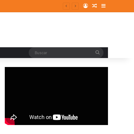
Log In
Random Article
Sidebar
entes y consolidados
Buscar