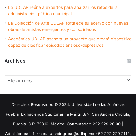
La UDLAP reúne a expertos para analizar los retos de la
administración pública municipal
La Colección de Arte UDLAP fortalece su acervo con nuevas
obras de artistas emergentes y consolidados
Académica UDLAP asesora un proyecto que creará dispositivo
capaz de clasificar episodios ansioso-depresivos
Archivos
Archivos
Derechos Reservados © 2024. Universidad de las Américas
Puebla. Ex hacienda Sta. Catarina Mártir S/N. San Andrés Cholula,
Puebla. C.P. 72810. México. Conmutador: 222 229 20 00 |
Admisiones: informes.nuevoingreso@udlap.mx +52 222 229 2112,