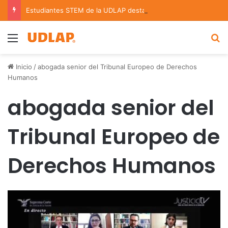
Estudiantes STEM de la UDLAP destacan en el MUTVI 2026
Menu
B
Inicio
/
abogada senior del Tribunal Europeo de Derechos
Humanos
abogada senior del
Tribunal Europeo de
Derechos Humanos