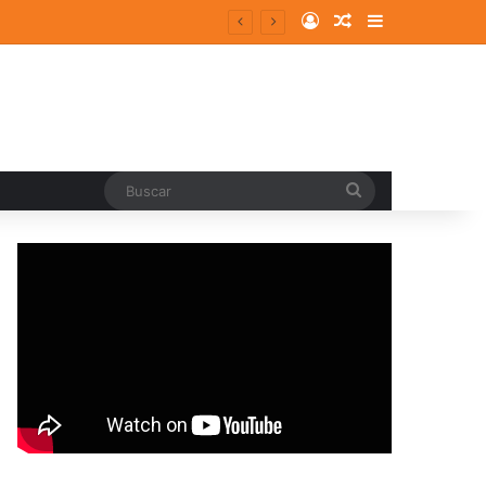
Log In
Random Article
Sidebar
Buscar