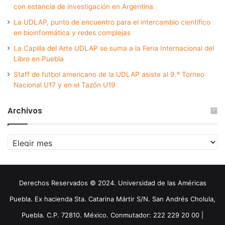
con estancia de investigación en Argentina
La UDLAP, punto de encuentro para el intercambio científico
en bioinformática y redes complejas
La Capilla del Arte UDLAP se suma a la Feria Internacional del
Libro en Puebla
Staff de futbol americano de la UDLAP asiste al 9.º Torneo
Nacional U17 y en el Tazón U19
Archivos
Archivos
Derechos Reservados © 2024. Universidad de las Américas
Puebla. Ex hacienda Sta. Catarina Mártir S/N. San Andrés Cholula,
Puebla. C.P. 72810. México. Conmutador: 222 229 20 00 |