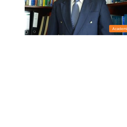
Academ