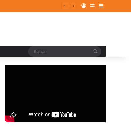
Log In
Random Article
Sidebar
Buscar