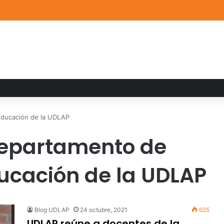
a familiar marca el cierre del Curso de Verano de Escuelas Aztecas
Educación de la UDLAP
epartamento de
ducación de la UDLAP
Blog UDLAP
24 octubre, 2021
625
UDLAP reúne a docentes de la