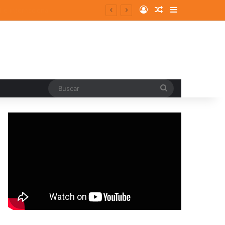
Log In
Random Article
Sidebar
Buscar