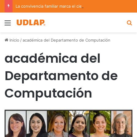
La convivencia familiar marca el cierre del Curso de Verano de Escuelas Aztecas
Menu
B
Inicio
/
académica del Departamento de Computación
académica del
Departamento de
Computación