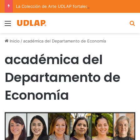
La Colección de Arte UDLAP fortalece su acervo con nuevas obras de artistas emergentes y consolidados
Menu
B
Inicio
/
académica del Departamento de Economía
académica del
Departamento de
Economía