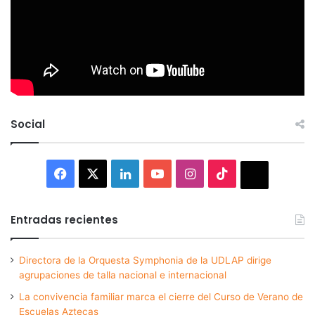
Social
Facebook
X
LinkedIn
YouTube
Instagram
TikTok
Thread
Entradas recientes
Directora de la Orquesta Symphonia de la UDLAP dirige
agrupaciones de talla nacional e internacional
La convivencia familiar marca el cierre del Curso de Verano de
Escuelas Aztecas