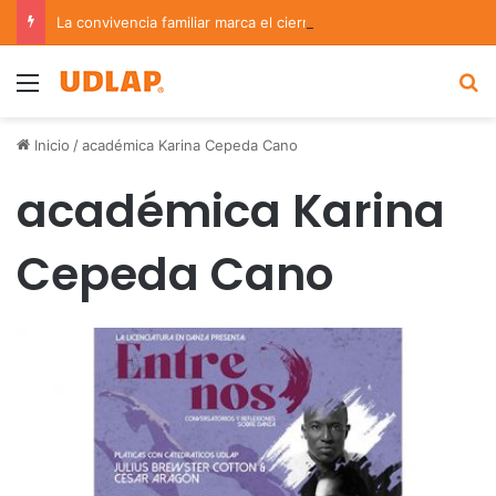
La convivencia familiar marca el cierre del Curso de Verano de Escuelas Aztecas
Menu
B
Inicio
/
académica Karina Cepeda Cano
académica Karina
Cepeda Cano