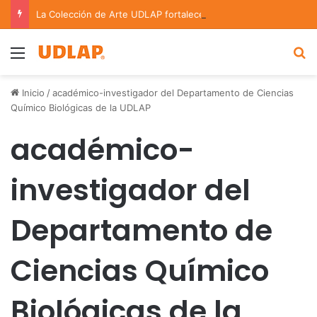
La Colección de Arte UDLAP fortalece su acervo con nuevas obras de artistas emergentes y consolidados
Menu
B
Inicio
/
académico-investigador del Departamento de Ciencias
Químico Biológicas de la UDLAP
académico-
investigador del
Departamento de
Ciencias Químico
Biológicas de la