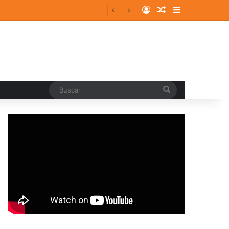
Log In
Random Article
Sidebar
entes y consolidados
Buscar