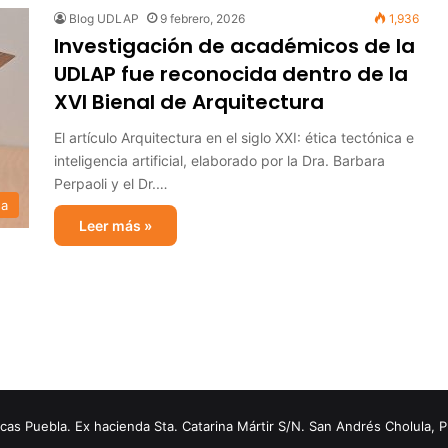
Blog UDLAP
9 febrero, 2026
1,936
Investigación de académicos de la
UDLAP fue reconocida dentro de la
XVI Bienal de Arquitectura
El artículo Arquitectura en el siglo XXI: ética tectónica e
inteligencia artificial, elaborado por la Dra. Barbara
Perpaoli y el Dr.…
sa
Leer más »
s Puebla. Ex hacienda Sta. Catarina Mártir S/N. San Andrés Cholula, 