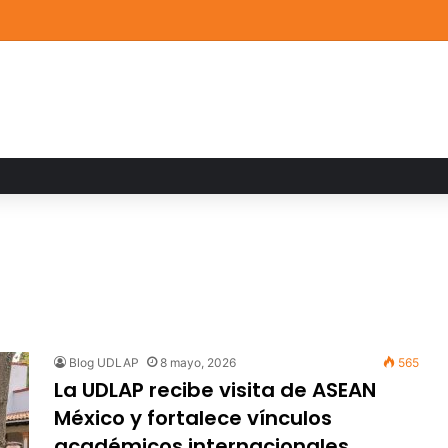
de Arte UDLAP fortalece su acervo con nuevas obras de artistas emerg
Blog UDLAP
8 mayo, 2026
565
La UDLAP recibe visita de ASEAN
México y fortalece vínculos
académicos internacionales