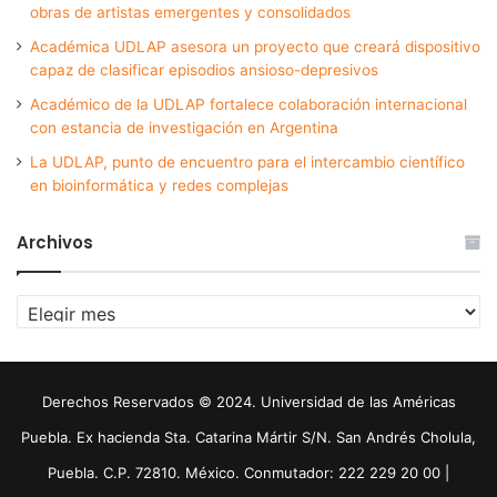
obras de artistas emergentes y consolidados
Académica UDLAP asesora un proyecto que creará dispositivo
capaz de clasificar episodios ansioso-depresivos
Académico de la UDLAP fortalece colaboración internacional
con estancia de investigación en Argentina
La UDLAP, punto de encuentro para el intercambio científico
en bioinformática y redes complejas
Archivos
Archivos
Derechos Reservados © 2024. Universidad de las Américas
Puebla. Ex hacienda Sta. Catarina Mártir S/N. San Andrés Cholula,
Puebla. C.P. 72810. México. Conmutador: 222 229 20 00 |