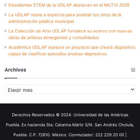
Estudiantes STEM de la UDLAP destacan en el MUTVI 2026
La UDLAP reúne a expertos para analizar los retos de la
administración pública municipal
La Colección de Arte UDLAP fortalece su acervo con nuevas
obras de artistas emergentes y consolidados
Académica UDLAP asesora un proyecto que creará dispositivo
capaz de clasificar episodios ansioso-depresivos
Archivos
Archivos
Derechos Reservados © 2024. Universidad de las Américas
Puebla. Ex hacienda Sta. Catarina Mártir S/N. San Andrés Cholula,
Puebla. C.P. 72810. México. Conmutador: 222 229 20 00 |