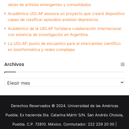
obras de artistas emergentes y consolidados
Académica UDLAP asesora un proyecto que creará dispositivo
capaz de clasificar episodios ansioso-depresivos
Académico de la UDLAP fortalece colaboración internacional
con estancia de investigación en Argentina
La UDLAP, punto de encuentro para el intercambio científico
en bioinformática y redes complejas
Archivos
Archivos
Derechos Reservados © 2024. Universidad de las Américas
Puebla. Ex hacienda Sta. Catarina Mártir S/N. San Andrés Cholula,
Puebla. C.P. 72810. México. Conmutador: 222 229 20 00 |