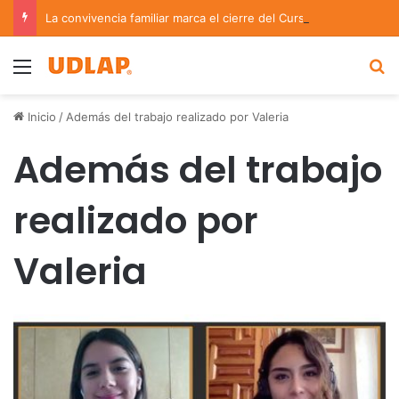
La convivencia familiar marca el cierre del Curso de Verano de Escuelas Aztecas
Menu
B
Inicio
/
Además del trabajo realizado por Valeria
Además del trabajo
realizado por
Valeria