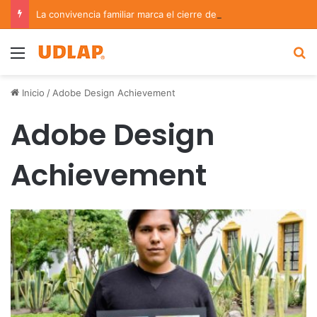
La convivencia familiar marca el cierre del Curso de Verano de Escuelas Aztecas
Menu
B
Inicio
/
Adobe Design Achievement
Adobe Design
Achievement