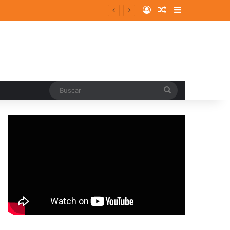
Log In
Random Article
Sidebar
Buscar