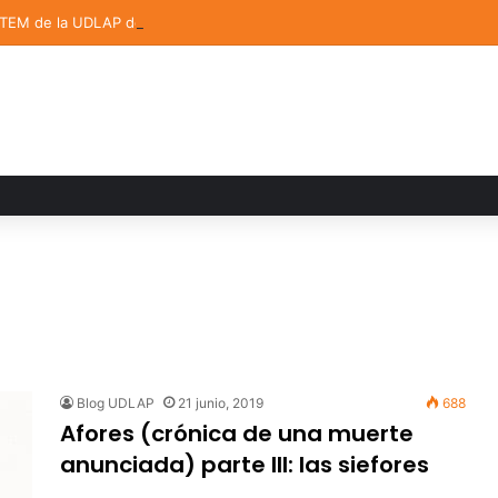
STEM de la UDLAP destacan en el MUTVI 2026
Blog UDLAP
21 junio, 2019
688
Afores (crónica de una muerte
anunciada) parte III: las siefores