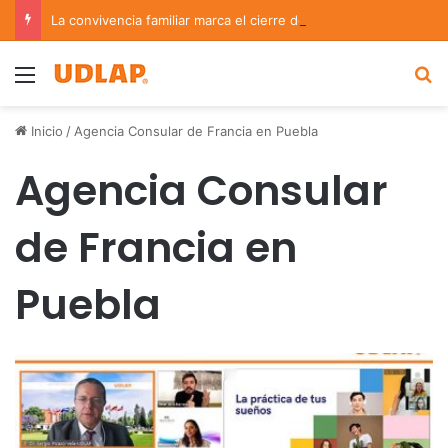
La convivencia familiar marca el cierre del Curso de Verano de Escuelas Aztecas
Menu
B
Inicio
/
Agencia Consular de Francia en Puebla
Agencia Consular
de Francia en
Puebla