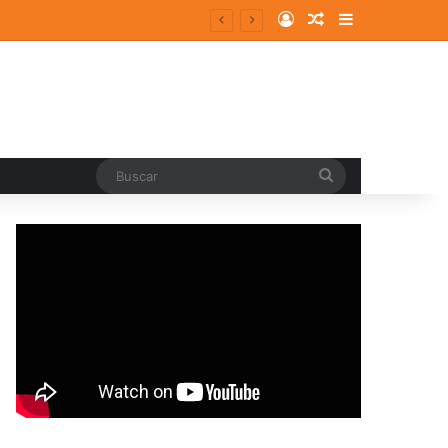
Log In
Random Article
Sidebar
Buscar