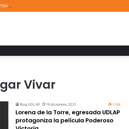
STEM de la UDLAP destacan en el MUTVI 2026
dgar Vivar
Blog UDLAP
19 diciembre, 2021
1,164
Lorena de la Torre, egresada UDLAP
protagoniza la película Poderoso
Victoria