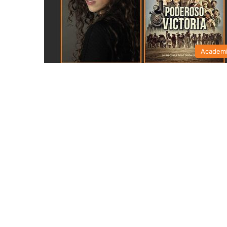
Academ