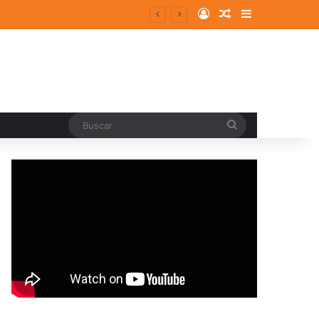
Log In
Random Article
Sidebar
Buscar