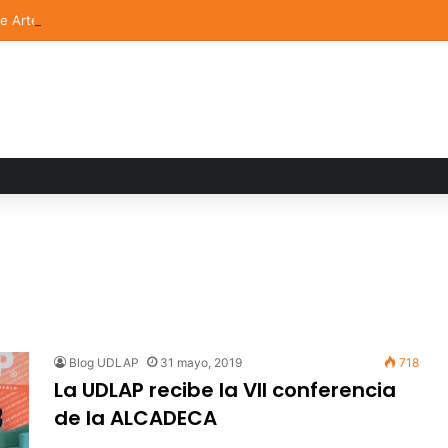
de Arte UDLAP fortalece su acervo con nuevas obras de artistas emerg
Blog UDLAP
31 mayo, 2019
718
La UDLAP recibe la VII conferencia
de la ALCADECA