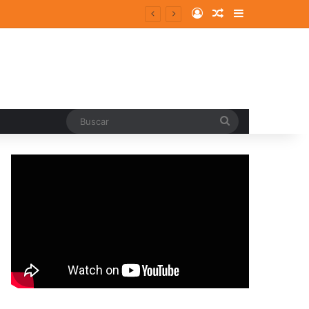
Log In
Random Article
Sidebar
entes y consolidados
Buscar