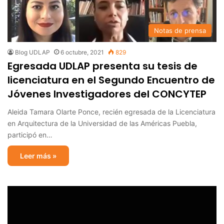
Notas de prensa
Blog UDLAP
6 octubre, 2021
829
Egresada UDLAP presenta su tesis de
licenciatura en el Segundo Encuentro de
Jóvenes Investigadores del CONCYTEP
Aleida Tamara Olarte Ponce, recién egresada de la Licenciatura
en Arquitectura de la Universidad de las Américas Puebla,
participó en…
Leer más »