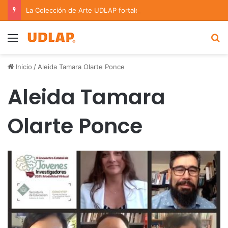
La Colección de Arte UDLAP fortalece su acervo con nuevas obras de artistas emergentes y consolidados
Menu
B
Inicio
/
Aleida Tamara Olarte Ponce
Aleida Tamara
Olarte Ponce