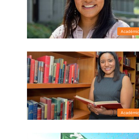
Académi
Académi