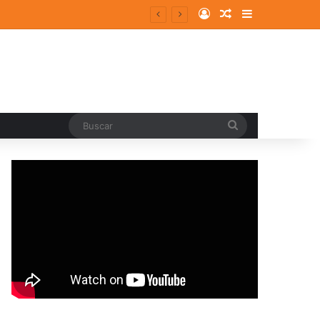
Log In
Random Article
Sidebar
Buscar