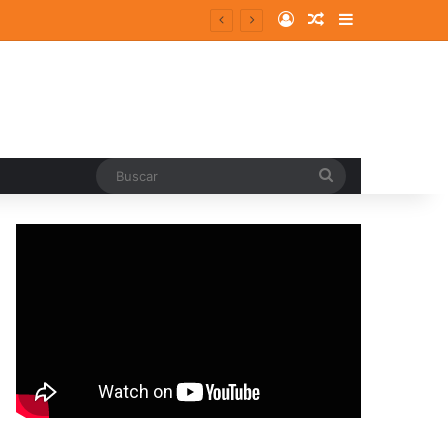
Log In
Random Article
Sidebar
Buscar