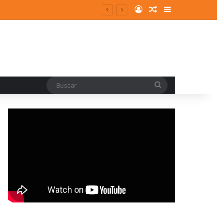
Log In
Random Article
Sidebar
Buscar