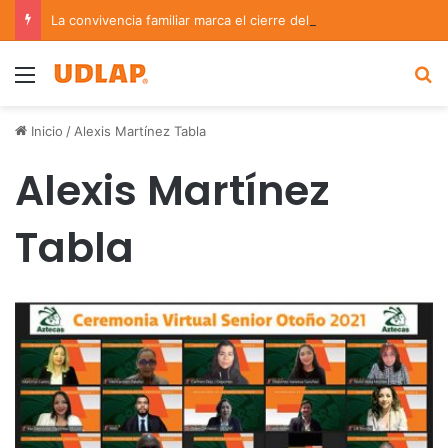
La convivencia familiar marca el cierre del Curso de Verano de Escuelas Aztecas
Menu
B
Inicio
/
Alexis Martínez Tabla
Alexis Martínez
Tabla