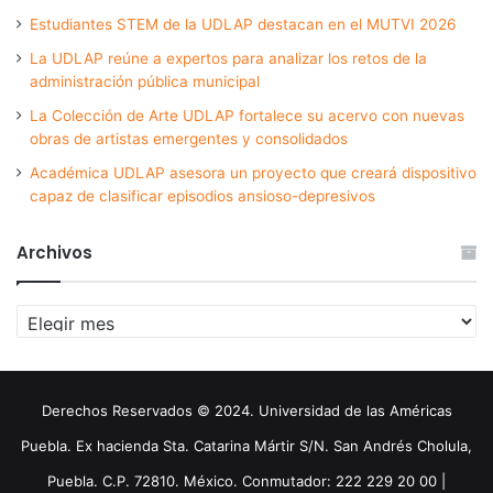
Estudiantes STEM de la UDLAP destacan en el MUTVI 2026
La UDLAP reúne a expertos para analizar los retos de la
administración pública municipal
La Colección de Arte UDLAP fortalece su acervo con nuevas
obras de artistas emergentes y consolidados
Académica UDLAP asesora un proyecto que creará dispositivo
capaz de clasificar episodios ansioso-depresivos
Archivos
Archivos
Derechos Reservados © 2024. Universidad de las Américas
Puebla. Ex hacienda Sta. Catarina Mártir S/N. San Andrés Cholula,
Puebla. C.P. 72810. México. Conmutador: 222 229 20 00 |