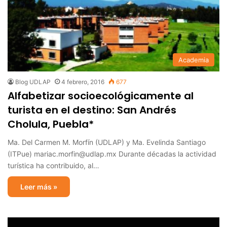
Academia
Blog UDLAP
4 febrero, 2016
677
Alfabetizar socioecológicamente al
turista en el destino: San Andrés
Cholula, Puebla*
Ma. Del Carmen M. Morfín (UDLAP) y Ma. Evelinda Santiago
(ITPue) mariac.morfin@udlap.mx Durante décadas la actividad
turística ha contribuido, al…
Leer más »