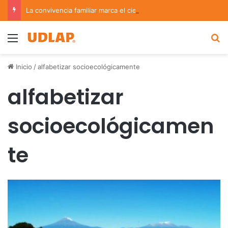
La convivencia familiar marca el cierre del Curso de Verano de Escuelas Aztecas
Menu
B
Inicio
/
alfabetizar socioecológicamente
alfabetizar
socioecológicamen
te