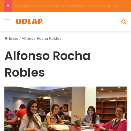
Académica UDLAP asesora un proyecto que creará dispositivo capaz de clasificar episodios ansioso-depresivos
Menu
B
Inicio
/
Alfonso Rocha Robles
Alfonso Rocha
Robles