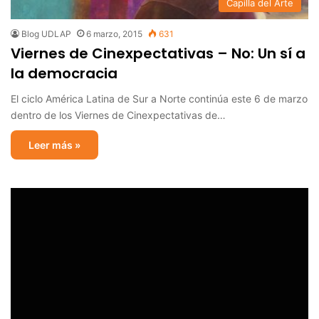
Capilla del Arte
Blog UDLAP
6 marzo, 2015
631
Viernes de Cinexpectativas – No: Un sí a
la democracia
El ciclo América Latina de Sur a Norte continúa este 6 de marzo
dentro de los Viernes de Cinexpectativas de…
Leer más »