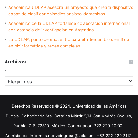
Académica UDLAP asesora un proyecto que creará dispositivo
capaz de clasificar episodios ansioso-depresivos
Académico de la UDLAP fortalece colaboración internacional
con estancia de investigación en Argentina
La UDLAP, punto de encuentro para el intercambio científico
en bioinformática y redes complejas
Archivos
Archivos
Derechos Reservados © 2024. Universidad de las Américas
Puebla. Ex hacienda Sta. Catarina Mártir S/N. San Andrés Cholula,
Puebla. C.P. 72810. México. Conmutador: 222 229 20 00 |
Admisiones: informes.nuevoingreso@udlap.mx +52 222 229 2112,