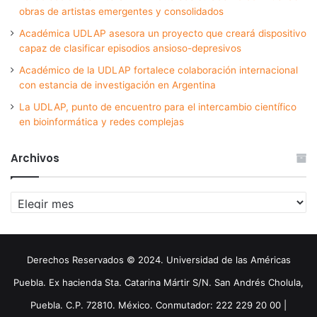
obras de artistas emergentes y consolidados
Académica UDLAP asesora un proyecto que creará dispositivo
capaz de clasificar episodios ansioso-depresivos
Académico de la UDLAP fortalece colaboración internacional
con estancia de investigación en Argentina
La UDLAP, punto de encuentro para el intercambio científico
en bioinformática y redes complejas
Archivos
Archivos
Derechos Reservados © 2024. Universidad de las Américas
Puebla. Ex hacienda Sta. Catarina Mártir S/N. San Andrés Cholula,
Puebla. C.P. 72810. México. Conmutador: 222 229 20 00 |