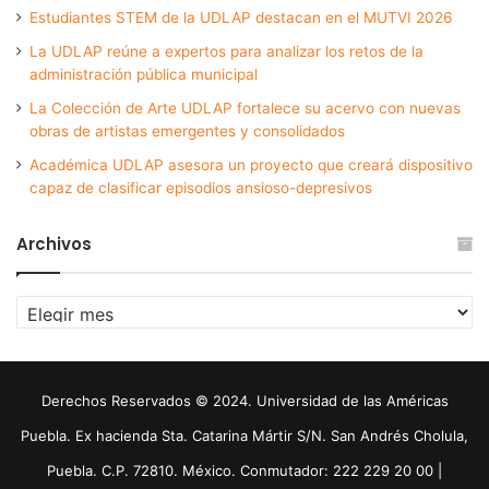
Estudiantes STEM de la UDLAP destacan en el MUTVI 2026
La UDLAP reúne a expertos para analizar los retos de la
administración pública municipal
La Colección de Arte UDLAP fortalece su acervo con nuevas
obras de artistas emergentes y consolidados
Académica UDLAP asesora un proyecto que creará dispositivo
capaz de clasificar episodios ansioso-depresivos
Archivos
Archivos
Derechos Reservados © 2024. Universidad de las Américas
Puebla. Ex hacienda Sta. Catarina Mártir S/N. San Andrés Cholula,
Puebla. C.P. 72810. México. Conmutador: 222 229 20 00 |