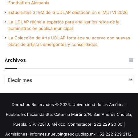
Football en Alemania
Estudiantes STEM de la UDLAP destacan en el MUTVI 2026
La UDLAP reúne a expertos para analizar los retos de la
administración pública municipal
La Colección de Arte UDLAP fortalece su acervo con nuevas
obras de artistas emergentes y consolidados
Archivos
Archivos
Derechos Reservados © 2024. Universidad de las Américas
Puebla. Ex hacienda Sta. Catarina Mártir S/N. San Andrés Cholula,
Puebla. C.P. 72810. México. Conmutador: 222 229 20 00 |
Admisiones: informes.nuevoingreso@udlap.mx +52 222 229 2112,