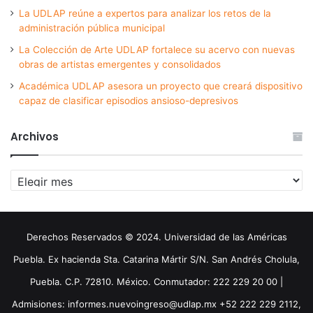
La UDLAP reúne a expertos para analizar los retos de la
administración pública municipal
La Colección de Arte UDLAP fortalece su acervo con nuevas
obras de artistas emergentes y consolidados
Académica UDLAP asesora un proyecto que creará dispositivo
capaz de clasificar episodios ansioso-depresivos
Archivos
Archivos
Derechos Reservados © 2024. Universidad de las Américas
Puebla. Ex hacienda Sta. Catarina Mártir S/N. San Andrés Cholula,
Puebla. C.P. 72810. México. Conmutador: 222 229 20 00 |
Admisiones: informes.nuevoingreso@udlap.mx +52 222 229 2112,