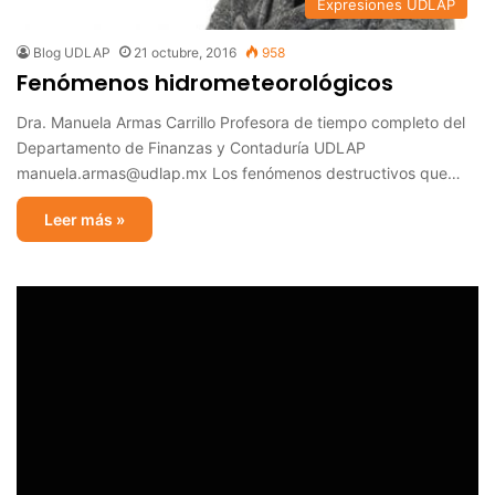
Expresiones UDLAP
Blog UDLAP
21 octubre, 2016
958
Fenómenos hidrometeorológicos
Dra. Manuela Armas Carrillo Profesora de tiempo completo del
Departamento de Finanzas y Contaduría UDLAP
manuela.armas@udlap.mx Los fenómenos destructivos que…
Leer más »