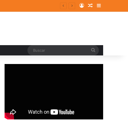
Log In
Random Article
Sidebar
Buscar