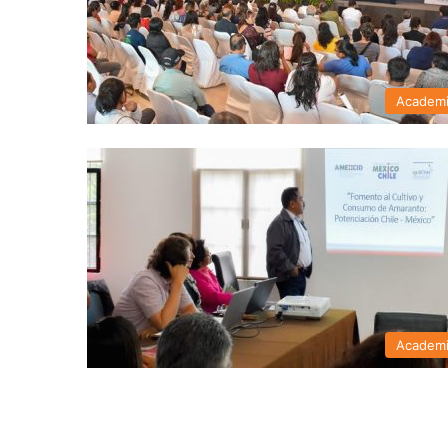
Academ
Academ