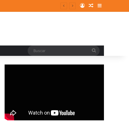
Log In
Random Article
Sidebar
Buscar