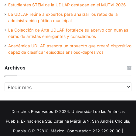
Estudiantes STEM de la UDLAP destacan en el MUTVI 2026
La UDLAP reúne a expertos para analizar los retos de la
administración pública municipal
La Colección de Arte UDLAP fortalece su acervo con nuevas
obras de artistas emergentes y consolidados
Académica UDLAP asesora un proyecto que creará dispositivo
capaz de clasificar episodios ansioso-depresivos
Archivos
Archivos
Derechos Reservados © 2024. Universidad de las Américas
Puebla. Ex hacienda Sta. Catarina Mártir S/N. San Andrés Cholula,
Puebla. C.P. 72810. México. Conmutador: 222 229 20 00 |