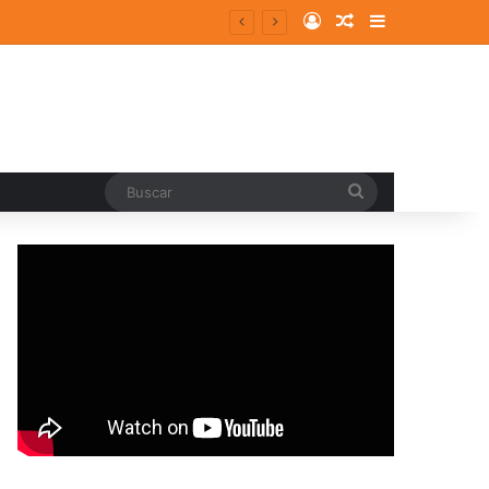
Log In
Random Article
Sidebar
entes y consolidados
Buscar