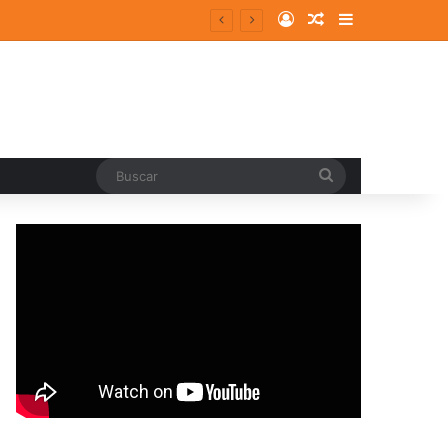
Log In
Random Article
Sidebar
Buscar