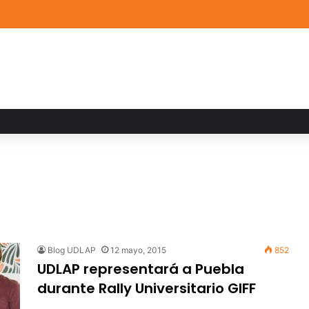
ia familiar marca el cierre del Curso de Verano de Escuelas Aztecas
Blog UDLAP
12 mayo, 2015
852
UDLAP representará a Puebla
durante Rally Universitario GIFF